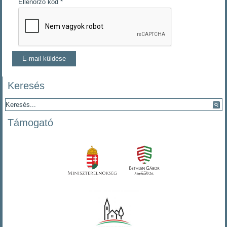
Ellenőrző kód
*
E-mail küldése
Keresés
Támogató